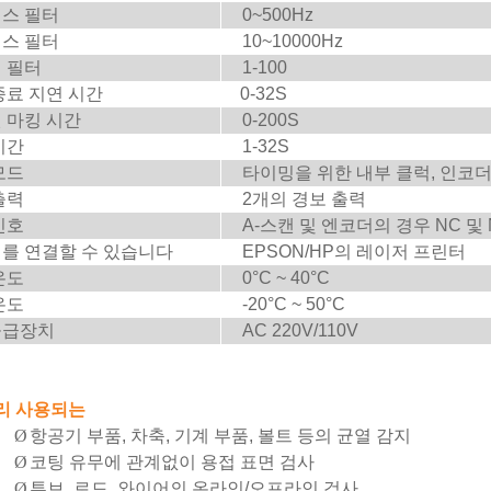
스 필터
0~500Hz
스 필터
10~10000Hz
 필터
1-100
종료 지연 시간
0-32S
 마킹 시간
0-200S
기간
1-32S
모드
타이밍을 위한 내부 클럭, 인코더
출력
2개의 경보 출력
신호
A-스캔 및 엔코더의 경우 NC 및 
를 연결할 수 있습니다
EPSON/HP의 레이저 프린터
온도
0°C ~ 40°C
온도
-20°C ~ 50°C
공급장치
AC 220V/110V
리 사용되는
Ø
항공기 부품, 차축, 기계 부품, 볼트 등의 균열 감지
Ø
코팅 유무에 관계없이 용접 표면 검사
Ø
튜브, 로드, 와이어의 온라인/오프라인 검사