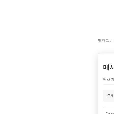
NDT 용접검사 SMART-
208 | 에디선
더 읽어보기
파이프 용접 검사 ECT
EEC-22S
더 읽어보기
핫 태그 :
휴대용 와전류 결함 탐지
기 판매 중 X1
더 읽어보기
메
MFL 수동 스캐닝 시스템
MFL-4016
당사 
더 읽어보기
주제