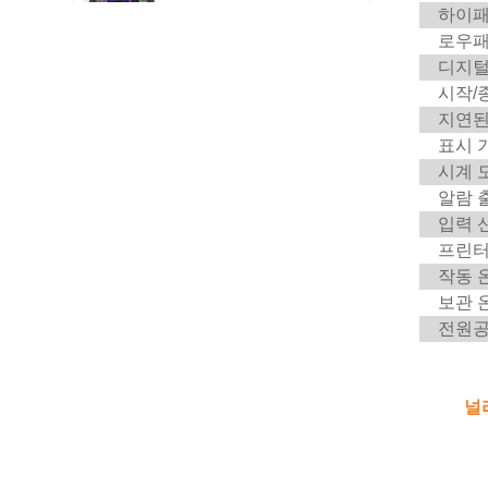
하이패
더 읽어보기
로우패
디지털
복합재료 검사 - 비파괴
시작/
검사 SMART-6MK | 에디
선
지연된
더 읽어보기
표시 
시계 
용접 검사 스캐너
알람 
SMART-501
입력 
더 읽어보기
프린터
작동 
열처리 시험 EEC-58F
보관 
더 읽어보기
전원
금속 자기 메모리 테스트
- 응력 집중 EMS-2003C
널
더 읽어보기