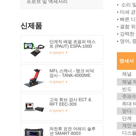
프로브 및 액세서리
•
소리 및
•
미세 
•
빠른 디
신제품
•
결함 위
•
강력한 
•
영어, 
단계적 배열 초음파 테스
트 (PAUT) ESPA-1000
더 읽어보기
명세서
MFL 스캐너 - 탱크 바닥
채널
검사 - TANK-4000ME
채널 
더 읽어보기
빈도
주파수
고속 튜브 검사 ECT &
최대 
RFT EEC-309
얻다
더 읽어보기
단계
게인 비
와전류 표면 어레이 솔루
디스플
션 SMART-8003