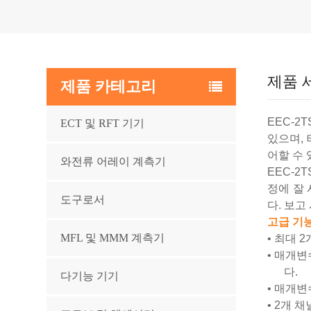
제품 
제품 카테고리
EEC-2
ECT 및 RFT 기기
있으며,
어할 수
와전류 어레이 계측기
EEC-2
정에 잘 
도구로서
다. 보
고급 기
MFL 및 MMM 계측기
•
최대 2
•
매개변수
다.
다기능 기기
•
매개변수
•
2개 채