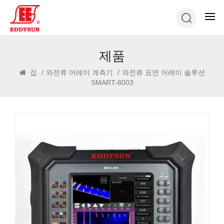
제품
집
/
와전류 어레이 계측기
/
와전류 표면 어레이 솔루션
SMART-8003