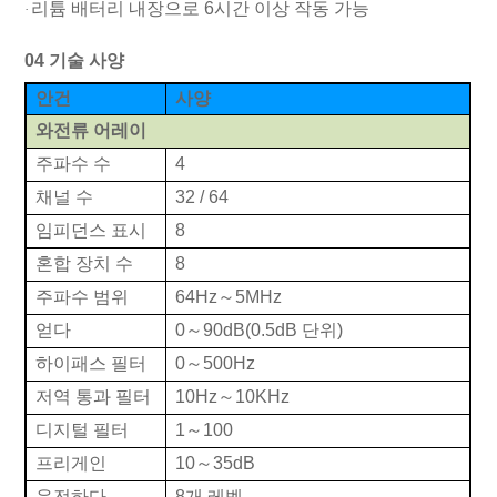
리튬 배터리 내장으로 6시간 이상 작동 가능
·
04
기술 사양
안건
사양
와전류 어레이
주파수 수
4
채널 수
32 / 64
임피던스 표시
8
혼합 장치 수
8
주파수 범위
64Hz
～
5MHz
얻다
0
～
90dB(0.5dB 단위)
하이패스 필터
0
～
500Hz
저역 통과 필터
10Hz
～
10KHz
디지털 필터
1
～
100
프리게인
10
～
35dB
운전하다
8개 레벨