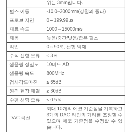
위는 3mm입니다.
펄스 이동
-10.0~2000mm(강철의 종파)
프로브 지연
0
～
199.99us
재료 속도
1000
～
15000m/s
제동
높음/중간/낮음/좁은 펄스
억압
0
～
90
％
, 선형 억제
수직 선형 오류
≤
3
％
샘플링 정밀도
10비트 AD
샘플링 속도
800MHz
검사감도마진
≥
65dB
원격 현장 해결
≥
30dB
수평 선형 오류
≤
0.5
％
최대 10개의 에코 기준점을 기록하고
3개의 DAC 라인의 거리를 조정할 수
DAC 곡선
있으며 에코 기준점을 수정할 수 있
습니다.