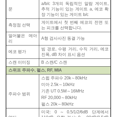
a/b/c 3개의 독립적인 알람 게이트,
문
추적 기능이 있는 게이트 a, 에코 확
장 기능이 있는 게이트 b/c
게이트에서 첫 번째 에코의 전면 또
측정점 선택
는 피크를 선택합니다.
얼어붙은 메아
A형 검사사진 동결 가능
리
빔 경로, 수평 거리, 수직 거리, 에코
에코 평가
진폭, dB 차이 표시 옵션
스캔 이미징
B 스캔/C 스캔
스위프 주파수, 펄스, RF, MIA
스윕 주파수 20k
～
80kHz
미아 2.5k
～
10kHz
기존 UT 0.5M
～
16MHz
주파수 범위
RF 20,000
～
80kHz
펄스 20k
～
80kHz
미국: 0
～
0.5/1/2/6dB 단계에서