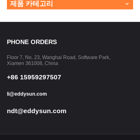
제품 카테고리
PHONE ORDERS
Floor 7, No. 23, Wanghai Road, Software Park,
Xiamen 361008, China
+86 15959297507
li@eddysun.com
ndt@eddysun.com