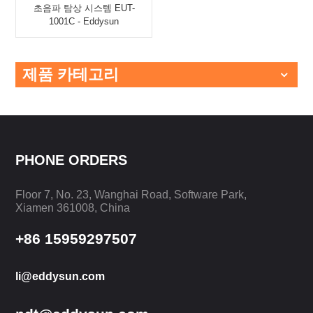
초음파 탐상 시스템 EUT-
1001C - Eddysun
제품 카테고리
PHONE ORDERS
Floor 7, No. 23, Wanghai Road, Software Park,
Xiamen 361008, China
+86 15959297507
li@eddysun.com