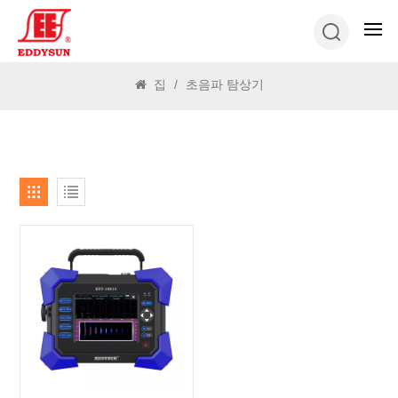
찾다
집
/
초음파 탐상기