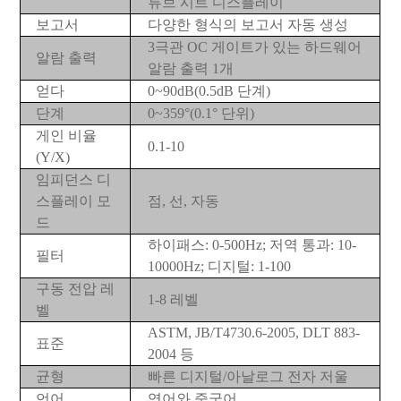
튜브 시트 디스플레이
보고서
다양한 형식의 보고서 자동 생성
3극관 OC 게이트가 있는 하드웨어
알람 출력
알람 출력 1개
얻다
0~90dB(0.5dB 단계)
단계
0~359°(0.1° 단위)
게인 비율
0.1-10
(Y/X)
임피던스 디
스플레이 모
점, 선, 자동
드
하이패스: 0-500Hz; 저역 통과: 10-
필터
10000Hz; 디지털: 1-100
구동 전압 레
1-8 레벨
벨
ASTM, JB/T4730.6-2005, DLT 883-
표준
2004 등
균형
빠른 디지털/아날로그 전자 저울
언어
영어와 중국어