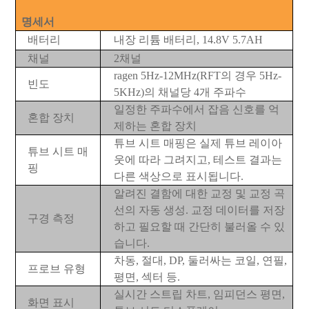
명세서
배터리
내장 리튬 배터리, 14.8V 5.7AH
채널
2채널
ragen 5Hz-12MHz(RFT의 경우 5Hz-
빈도
5KHz)의 채널당 4개 주파수
일정한 주파수에서 잡음 신호를 억
혼합 장치
제하는 혼합 장치
튜브 시트 매핑은 실제 튜브 레이아
튜브 시트 매
웃에 따라 그려지고, 테스트 결과는
핑
다른 색상으로 표시됩니다.
알려진 결함에 대한 교정 및 교정 곡
선의 자동 생성. 교정 데이터를 저장
구경 측정
하고 필요할 때 간단히 불러올 수 있
습니다.
차동, 절대, DP, 둘러싸는 코일, 연필,
프로브 유형
평면, 섹터 등.
실시간 스트립 차트, 임피던스 평면,
화면 표시