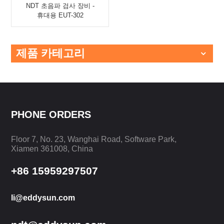
NDT 초음파 검사 장비 -
휴대용 EUT-302
제품 카테고리
PHONE ORDERS
Floor 7, No. 23, Wanghai Road, Software Park,
Xiamen 361008, China
+86 15959297507
li@eddysun.com