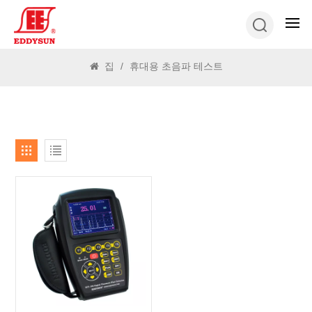
찾다
집
/
휴대용 초음파 테스트