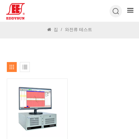
찾다
집
/
와전류 테스트