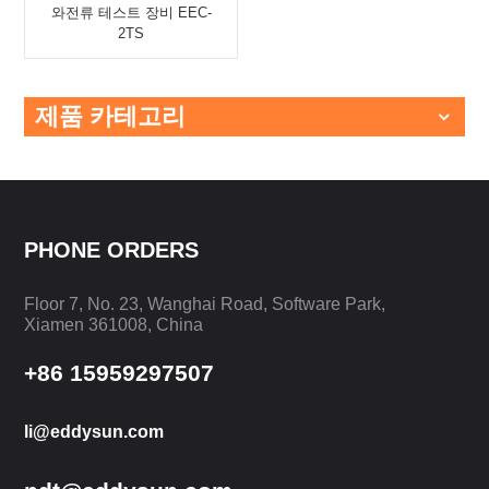
와전류 테스트 장비 EEC-
2TS
제품 카테고리
PHONE ORDERS
Floor 7, No. 23, Wanghai Road, Software Park,
Xiamen 361008, China
+86 15959297507
li@eddysun.com