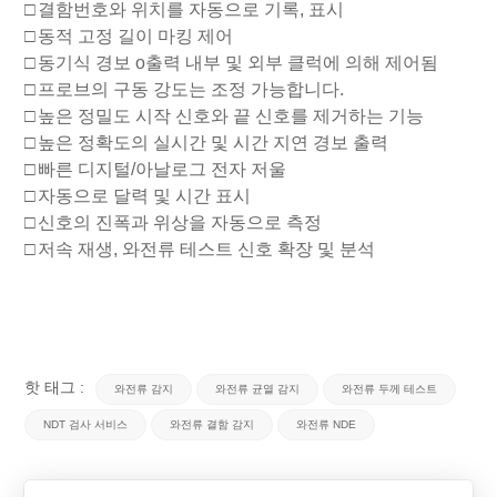
□
결함번호와 위치를 자동으로 기록, 표시
□
동적 고정 길이 마킹 제어
□
동기식 경보 o
출력
내부 및 외부 클럭에 의해 제어됨
□
프로브의 구동 강도는 조정 가능합니다.
□
높은 정밀도
시작 신호와 끝 신호를 제거하는 기능
□
높은 정확도의 실시간 및 시간 지연 경보 출력
□
빠른 디지털/아날로그 전자 저울
□
자동으로 달력 및 시간 표시
□
신호의 진폭과 위상을 자동으로 측정
□
저속 재생, 와전류 테스트 신호 확장 및 분석
핫 태그 :
와전류 감지
와전류 균열 감지
와전류 두께 테스트
NDT 검사 서비스
와전류 결함 감지
와전류 NDE