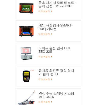
금속 자기 메모리 테스트 -
응력 집중 EMS-2003C
더 읽어보기
NDT 용접검사 SMART-
208 | 에디선
더 읽어보기
파이프 용접 검사 ECT
EEC-22S
더 읽어보기
휴대용 와전류 결함 탐지
기 판매 중 X1
더 읽어보기
MFL 수동 스캐닝 시스템
MFL-4016
더 읽어보기