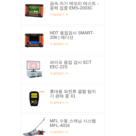
금속 자기 메모리 테스트 -
응력 집중 EMS-2003C
더 읽어보기
NDT 용접검사 SMART-
208 | 에디선
더 읽어보기
파이프 용접 검사 ECT
EEC-22S
더 읽어보기
휴대용 와전류 결함 탐지
기 판매 중 X1
더 읽어보기
MFL 수동 스캐닝 시스템
MFL-4016
더 읽어보기