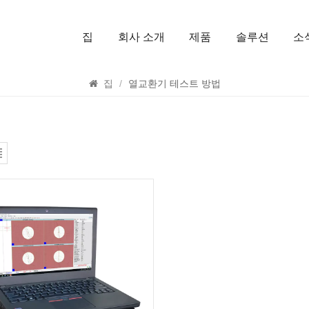
집
회사 소개
제품
솔루션
소
찾다
집
/
열교환기 테스트 방법