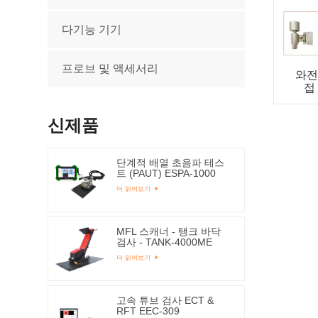
다기능 기기
프로브 및 액세서리
와전
접
신제품
단계적 배열 초음파 테스
트 (PAUT) ESPA-1000
더 읽어보기
MFL 스캐너 - 탱크 바닥
검사 - TANK-4000ME
더 읽어보기
고속 튜브 검사 ECT &
RFT EEC-309