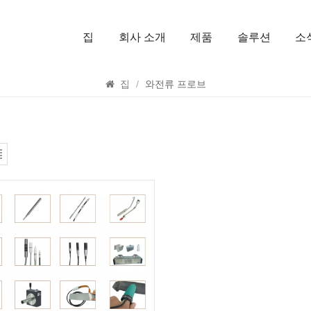
집
회사 소개
제품
솔루션
소
찾다
집
/
와전류 프로브