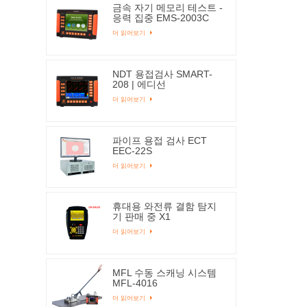
금속 자기 메모리 테스트 -
응력 집중 EMS-2003C
더 읽어보기
NDT 용접검사 SMART-
208 | 에디선
더 읽어보기
파이프 용접 검사 ECT
EEC-22S
더 읽어보기
휴대용 와전류 결함 탐지
기 판매 중 X1
더 읽어보기
MFL 수동 스캐닝 시스템
MFL-4016
더 읽어보기